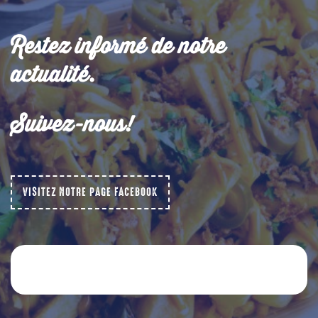
Restez informé de notre
actualité.
Suivez-nous!
Home
VISITEZ NOTRE PAGE FACEBOOK
Nos sauces
Plats
Nouvelles
Horeca advisors
Fichiers
NL