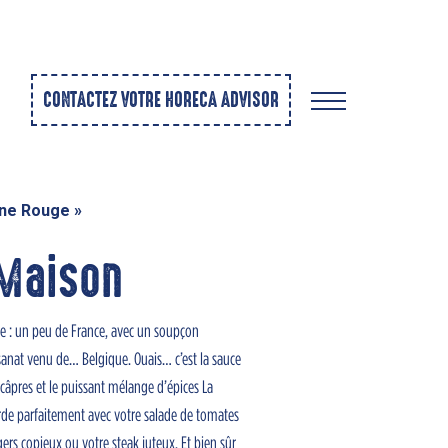
CONTACTEZ VOTRE HORECA ADVISOR
ne Rouge
»
 Maison
he : un peu de France, avec un soupçon
tisanat venu de… Belgique. Ouais… c’est la sauce
 câpres et le puissant mélange d’épices La
orde parfaitement avec votre salade de tomates
gers copieux ou votre steak juteux. Et bien sûr