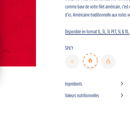
comme base de votre filet américain, c’est é
d’ici.
Américaine traditionnelle aux notes v
Disponible en format 1L, 3L, 3L PET, 5L & 11L.
SPICY
Ingrédients
s sauces
Plats
Nouvelles
Horeca advisors
F
Valeurs nutritionnelles