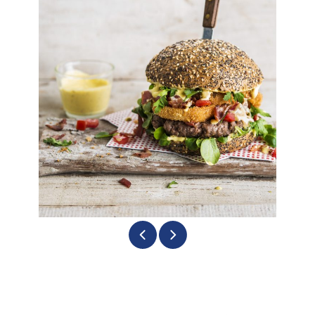
Home
Onze sauzen
Inspiratie
Nieuws
Jobs
Horeca advisors
Bestanden
FR