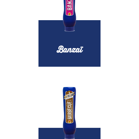
Banzaï
Home
Onze sauzen
Inspiratie
Nieuws