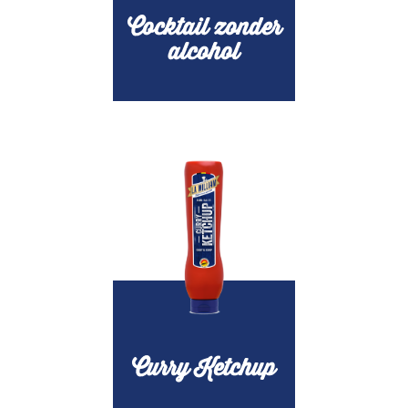
Cocktail zonder
alcohol
Curry Ketchup