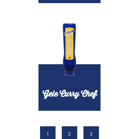
Gele Curry Chef
1
2
3