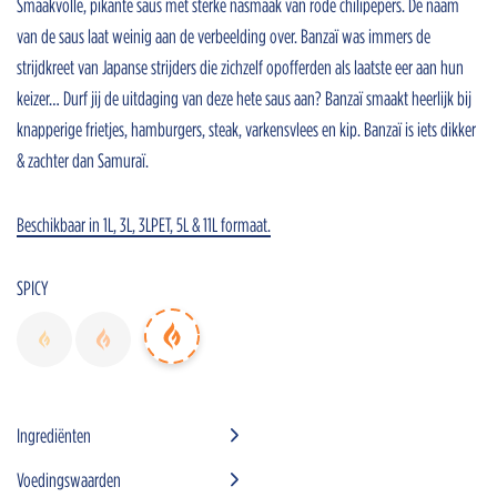
Smaakvolle, pikante saus met sterke nasmaak van rode chilipepers. De naam
van de saus laat weinig aan de verbeelding over. Banzaï was immers de
strijdkreet van Japanse strijders die zichzelf opofferden als laatste eer aan hun
keizer… Durf jij de uitdaging van deze hete saus aan? Banzaï smaakt heerlijk bij
Home
knapperige frietjes, hamburgers, steak, varkensvlees en kip. Banzaï is iets dikker
Onze sauzen
& zachter dan Samuraï.
Inspiratie
Beschikbaar in 1L, 3L, 3LPET, 5L & 11L formaat.
Nieuws
Jobs
SPICY
Horeca advisors
Bestanden
FR
Ingrediënten
Voedingswaarden