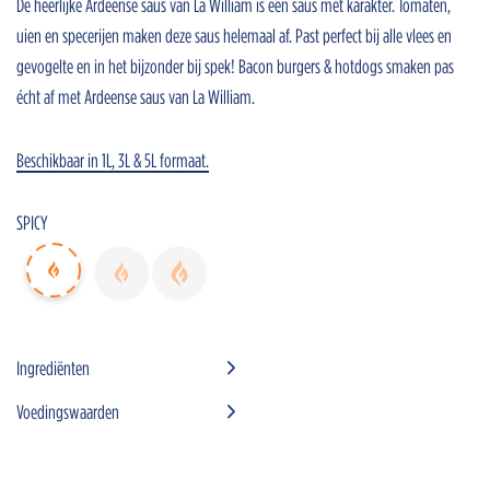
De heerlijke Ardeense saus van La William is een saus met karakter. Tomaten,
uien en specerijen maken deze saus helemaal af. Past perfect bij alle vlees en
gevogelte en in het bijzonder bij spek! Bacon burgers & hotdogs smaken pas
Home
écht af met Ardeense saus van La William.
Onze sauzen
Inspiratie
Beschikbaar in 1L, 3L & 5L formaat.
Nieuws
SPICY
Jobs
Horeca advisors
Bestanden
FR
Ingrediënten
Voedingswaarden