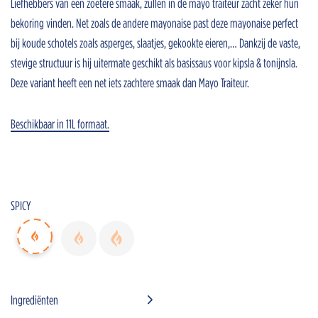
Liefhebbers van een zoetere smaak, zullen in de mayo traiteur zacht zeker hun
bekoring vinden. Net zoals de andere mayonaise past deze mayonaise perfect
bij koude schotels zoals asperges, slaatjes, gekookte eieren,… Dankzij de vaste,
stevige structuur is hij uitermate geschikt als basissaus voor kipsla & tonijnsla.
Deze variant heeft een net iets zachtere smaak dan Mayo Traiteur.
Home
Onze sauzen
Beschikbaar in 11L formaat.
Inspiratie
Nieuws
Jobs
Horeca advisors
SPICY
Bestanden
FR
Ingrediënten