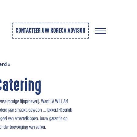
CONTACTEER UW HORECA ADVISOR
erd
»
atering
nse romige fijnproeverij. Want LA WILLIAM
derd jaar smaakt, Gewoon … lekker.(H)Eerlijk
eigeel van scharrelkippen. Jouw garantie op
zonder toevoeging van suiker.