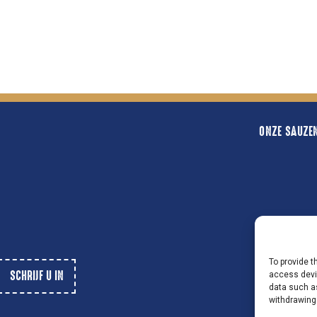
ONZE SAUZE
To provide t
access devic
data such as
withdrawing