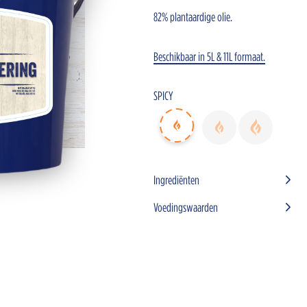
82% plantaardige olie.
Beschikbaar in 5L & 11L formaat.
SPICY
Ingrediënten
Onze sauzen
Inspiratie
Nieuws
Jobs
Bestan
Voedingswaarden